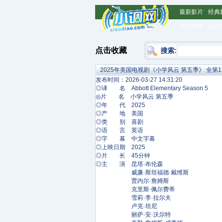
最新影片
经典
加入收藏
设为
点击收藏
搜索:
2025年美国电视剧《小学风云 第五季》 全第1
发布时间：2026-03-27 14:31:20
◎译 名 Abbott Elementary Season 5
◎片 名 小学风云 第五季
◎年 代 2025
◎产 地 美国
◎类 别 喜剧
◎语 言 英语
◎字 幕 中文字幕
◎上映日期 2025
◎片 长 45分钟
◎主 演 昆塔·布伦森
威廉·斯坦福德·戴维斯
贾内尔·詹姆斯
克里斯·佩尔费蒂
雪莉·李·拉尔夫
卢克·坦尼
丽萨·安·沃尔特