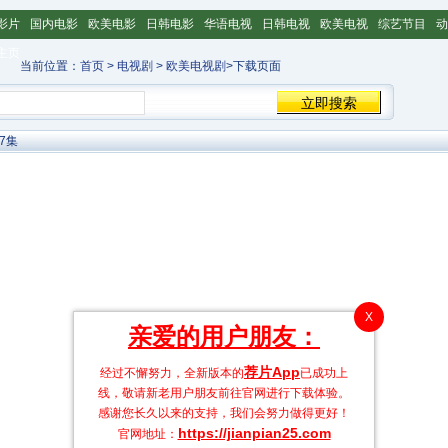
影片
国内电影
欧美电影
日韩电影
华语电视
日韩电视
欧美电视
综艺节目
动
主页
当前位置：
首页
>
电视剧
>
欧美电视剧
>下载页面
7集
X
亲爱的用户朋友：
荐片App
经过不懈努力，全新版本的
已成功上
线，敬请新老用户朋友前往官网进行下载体验。
感谢您长久以来的支持，我们会努力做得更好！
https://jianpian25.com
官网地址：