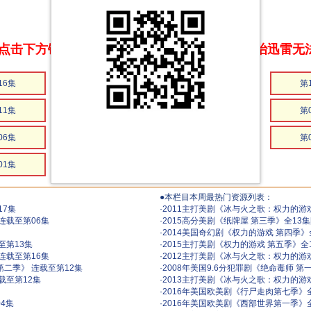
点击下方链接 即可享受高速下载和在线播放 专治迅雷无
16集
第15集
第14集
第
11集
第10集
第09集
第
06集
第05集
第04集
第
01集
●本栏目本周最热门资源列表：
17集
·
2011主打美剧《冰与火之歌：权力的游戏 
连载至第06集
·
2015高分美剧《纸牌屋 第三季》全13集
·
2014美国奇幻剧《权力的游戏 第四季》全
至第13集
·
2015主打美剧《权力的游戏 第五季》全1
连载至第16集
·
2012主打美剧《冰与火之歌：权力的游戏 
第二季》 连载至第12集
·
2008年美国9.6分犯罪剧《绝命毒师 第
载至第12集
·
2013主打美剧《冰与火之歌：权力的游戏 
·
2016年美国欧美剧《行尸走肉第七季》
4集
·
2016年美国欧美剧《西部世界第一季》