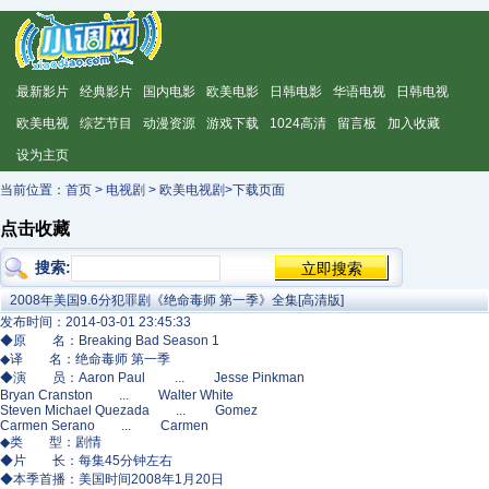
最新影片
经典影片
国内电影
欧美电影
日韩电影
华语电视
日韩电视
欧美电视
综艺节目
动漫资源
游戏下载
1024高清
留言板
加入收藏
设为主页
当前位置：
首页
>
电视剧
>
欧美电视剧
>下载页面
点击收藏
搜索:
2008年美国9.6分犯罪剧《绝命毒师 第一季》全集[高清版]
发布时间：2014-03-01 23:45:33
◆原 名：Breaking Bad Season 1
◆译 名：绝命毒师 第一季
◆演 员：Aaron Paul ... Jesse Pinkman
Bryan Cranston ... Walter White
Steven Michael Quezada ... Gomez
Carmen Serano ... Carmen
◆类 型：剧情
◆片 长：每集45分钟左右
◆本季首播：美国时间2008年1月20日