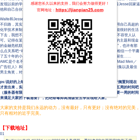
感谢您长久以来的支持，我们会努力做得更好！
发现以前的学生Jesse是其中一个毒贩，他暗暗记下了车牌，并且跟随着Jesse回家逼
https://jianpian25.com
他和自己合伙制毒，于是一代毒王的传奇就开始了……
官网地址：
Walte和Jesse：
不归路，其实两条路都是不归路，不制毒是死，制毒也是死，还不如利用自己高超的
化学技术来制得高纯度冰毒来获取收益，让自己的家人即使没有自己也能很好的生活
下去，我想不止是毒爸是这样想的吧，和很多59现象都差不多，但是却不容世人认
可。记得在某篇评论中看到过，这部剧受到美国人的追捧是因为这部剧的主题和现金
的金融危机联系起来了，“肺癌就像金融危机，金融危机迫使他走上绝路”，也许有那
么点关系吧~Walte的人生从此不平凡起来了，走向灭亡走向沉沦，很难相信一个平庸
了五十年的小人物会有如此大的爆发力，一夜之间，新一代的毒王就此诞生……
AMC是个名不见经传的小台，但是近期的两部剧集让其赚足了眼球，《Mad Men／
广告狂人》和《Breaking Bad/绝命毒师》分别荣获第60届艾美奖最佳剧集以及最佳
男主角奖，对这么个小台真是太难能可贵了。
ps:说好的上绝命毒师第一季到第五季高清版本的，因为某些原因以至于搁置到现在
才发出来，实在抱歉；让大家久等了！近期我们会一周发布一季，共用五周的时间吧
（服务器有限，本下载人数过多，而且最近迅雷不是怎么给力，所以需要一周的时间
来满足大家的下载需要），把绝命毒师高清版全五季呈现给大家。
大家的支持是我们永远的动力，没有最好，只有更好；没有绝对的完美，
只有相对的近乎完美。
【下载地址】
01