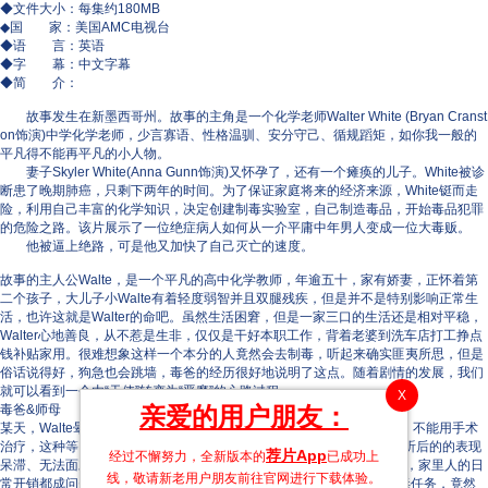
◆文件大小：每集约180MB
◆国 家：美国AMC电视台
◆语 言：英语
◆字 幕：中文字幕
◆简 介：
故事发生在新墨西哥州。故事的主角是一个化学老师Walter White (Bryan Cranst
on饰演)中学化学老师，少言寡语、性格温驯、安分守己、循规蹈矩，如你我一般的
平凡得不能再平凡的小人物。
妻子Skyler White(Anna Gunn饰演)又怀孕了，还有一个瘫痪的儿子。White被诊
断患了晚期肺癌，只剩下两年的时间。为了保证家庭将来的经济来源，White铤而走
险，利用自己丰富的化学知识，决定创建制毒实验室，自己制造毒品，开始毒品犯罪
的危险之路。该片展示了一位绝症病人如何从一介平庸中年男人变成一位大毒贩。
他被逼上绝路，可是他又加快了自己灭亡的速度。
故事的主人公Walte，是一个平凡的高中化学教师，年逾五十，家有娇妻，正怀着第
二个孩子，大儿子小Walte有着轻度弱智并且双腿残疾，但是并不是特别影响正常生
活，也许这就是Walter的命吧。虽然生活困窘，但是一家三口的生活还是相对平稳，
Walter心地善良，从不惹是生非，仅仅是干好本职工作，背着老婆到洗车店打工挣点
钱补贴家用。很难想象这样一个本分的人竟然会去制毒，听起来确实匪夷所思，但是
俗话说得好，狗急也会跳墙，毒爸的经历很好地说明了这点。随着剧情的发展，我们
就可以看到一个由“天使”转变为“恶魔”的心路过程……
X
亲爱的用户朋友：
毒爸&师母
某天，Walte晕倒在了洗车店，从此他的生活被彻彻底底改变了，肺癌，不能用手术
治疗，这种等同于死亡通告的诊断结果落到谁头上谁都不好受，Walte 听后的的表现
荐片App
经过不懈努力，全新版本的
已成功上
呆滞、无法面对现实，要知道他可是家里的顶梁柱啊，没有他拼命赚钱，家里人的日
线，敬请新老用户朋友前往官网进行下载体验。
常开销都成问题……一个偶然的机会，他跟随连襟Hank一起去执行缉毒任务，竟然