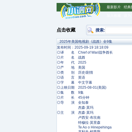
最新影片
经典
加入收藏
设为
点击收藏
搜索:
2025年美国电视剧《战酋》全9集
发布时间：2025-09-19 18:18:09
◎译 名 Chief of War/战争酋长
◎片 名 战酋
◎年 代 2025
◎产 地 美国
◎类 别 历史/剧情
◎语 言 英语
◎字 幕 中文字幕
◎上映日期 2025-08-01(美国)
◎集 数 9集
◎片 长 45分钟
◎导 演 全知泰
杰森·莫玛
◎主 演 杰森·莫玛
卢西安·布坎南
特穆拉·莫里森
Te Ao o Hinepehinga
克利夫·柯蒂斯