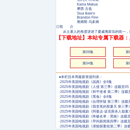
Kaina Makua
摩西·古兹
Siua Ikale'o
Brandon Finn
詹姆斯·乌多姆
◎简 介
从土著人的角度讲述了夏威夷群岛的统一，这
【下载地址】本站专属下载器：
第09集
第
第04集
第
●本栏目本周最新资源列表：
·
2025年美国电视剧《战酋》全9集
·
2025年美国电视剧《入侵 第三季》连载至05
·
2025年美国电视剧《和平使者 第二季》连载至
·
2025年美国电视剧《黑兔》全8集
·
2025年美国电视剧《合理怀疑 第三季》连载至
·
2025年美国电视剧《我变美的那夏天 第三季
·
2025年美国电视剧《阿曼达·诺克斯杀人疑案
·
2025年美国电视剧《终极名单：黑狼》连载至
·
2025年美国电视剧《早间新闻第四季》连载至
·
2025年美国电视剧《潜能探案组第二季》连载