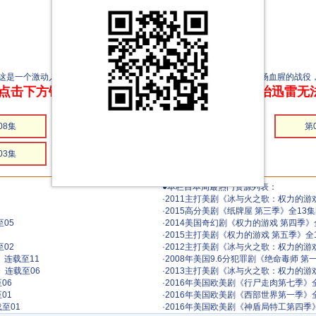
是一个激动人心的、前所未有的故事。一位夏威夷战争首领加入了一场血腥的战役，
点击下方链接 即可享受高速下载和在线播放 专治迅雷无
08集
第07集
第06集
第
03集
第02集
第01集
●本栏目本周最热门资源列表：
·
2011主打美剧《冰与火之歌：权力的游戏 
·
2015高分美剧《纸牌屋 第三季》全13集
05
·
2014美国奇幻剧《权力的游戏 第四季》全
·
2015主打美剧《权力的游戏 第五季》全1
02
·
2012主打美剧《冰与火之歌：权力的游戏 
》连载至11
·
2008年美国9.6分犯罪剧《绝命毒师 第
》连载至06
·
2013主打美剧《冰与火之歌：权力的游戏 
06
·
2016年美国欧美剧《行尸走肉第七季》
01
·
2016年美国欧美剧《西部世界第一季》
至01
·
2016年美国欧美剧《神盾局特工第四季