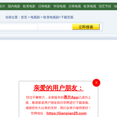
影片
国内电影
欧美电影
日韩电影
华语电视
日韩电视
欧美电视
综艺节目
动
主页
当前位置：
首页
>
电视剧
>
欧美电视剧
>下载页面
X
亲爱的用户朋友：
荐片App
经过不懈努力，全新版本的
已成功上
线，敬请新老用户朋友前往官网进行下载体验。
感谢您长久以来的支持，我们会努力做得更好！
https://jianpian25.com
官网地址：