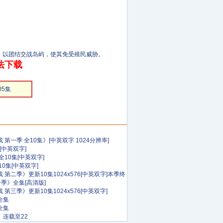
以团结交战岛屿，使其免受殖民威胁。
法下载
05集
第一季 全10集》[中英双字 1024分辨率]
[中英双字]
10集[中英双字]
0集[中英双字]
第二季》更新10集1024x576[中英双字]本季终
一季》全集[高清版]
第三季》更新10集1024x576[中英双字]
全集
全集
》连载至22