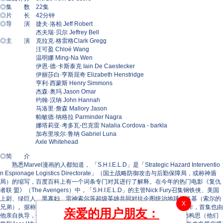
◎集 数 22集
◎片 长 42分钟
◎导 演 捷夫·洛柏 Jeff Robert
杰夫瑞·贝尔 Jeffrey Bell
◎主 演 克拉克·格雷格Clark Gregg
汪可盈 Chloé Wang
温明娜 Ming-Na Wen
伊恩·德·卡斯泰克 Iain De Caestecker
伊丽莎白·亨斯屈奇 Elizabeth Henstridge
亨利·西蒙斯 Henry Simmons
杰森·奥玛 Jason Omar
约翰·汉纳 John Hannah
马洛里·詹森 Mallory Jason
帕敏德·纳格拉 Parminder Nagra
娜塔莉亚·考多瓦-巴克雷 Natalia Cordova - barkla
加布里埃尔·鲁纳 Gabriel Luna
Axle Whitehead
◎简 介
熟悉Marvel漫画的人都知道， 「S.H.I.E.L.D」是「Strategic Hazard Interventio
n Espionage Logistics Directorate」（国土战略防御攻击与后勤保障局，或称神盾
局）的缩写，百度百科上有一个词条专门对其进行了解释。在今年的热门电影《复仇
者联 盟》（The Avengers）中，「S.H.I.E.L.D」的主管Nick Fury召集钢铁侠、美国
上尉、绿巨人、黑寡妇、雷神索尔等超级英雄共同对抗企图统治地球的洛基（索尔的
X
兄弟）。据称电视剧版《S.H.I.E.L.D》 的剧本将由Joss Whedon亲自创作，首集也由
亲爱的用户朋友：
他亲自执导，他的弟弟Jed Whedon和弟媳Maurissa Tancharoen将协助构思（他们