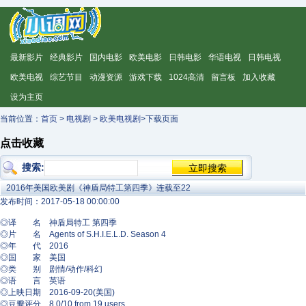
最新影片
经典影片
国内电影
欧美电影
日韩电影
华语电视
日韩电视
欧美电视
综艺节目
动漫资源
游戏下载
1024高清
留言板
加入收藏
设为主页
当前位置：
首页
>
电视剧
>
欧美电视剧
>下载页面
点击收藏
搜索:
2016年美国欧美剧《神盾局特工第四季》连载至22
发布时间：2017-05-18 00:00:00
◎译 名 神盾局特工 第四季
◎片 名 Agents of S.H.I.E.L.D. Season 4
◎年 代 2016
◎国 家 美国
◎类 别 剧情/动作/科幻
◎语 言 英语
◎上映日期 2016-09-20(美国)
◎豆瓣评分 8.0/10 from 19 users