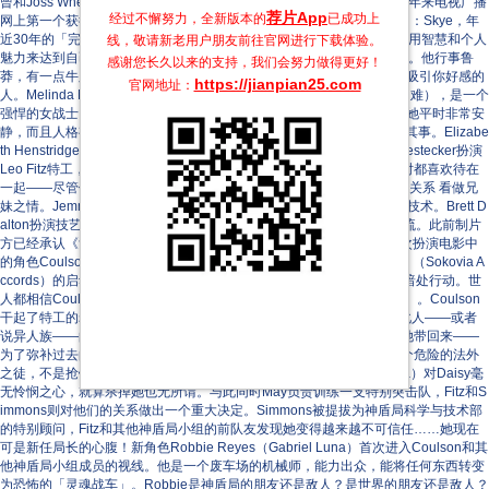
曾和Joss Whedon共同创作网络剧《恐怖博士的欢唱博客》）。这是近年来电视广播
荐片App
经过不懈努力，全新版本的
已成功上
网上第一个获得试映集预订的Marvel漫画改编项目。剧中的主要人物 为：Skye，年
近30年的「完美女性」，幽默、聪明、体贴他人、充满自信。她善于利用智慧和个人
线，敬请新老用户朋友前往官网进行下载体验。
魅力来达到自己的目的。Grant Ward特工，典型的肉盾角色，冷酷到家。他行事鲁
感谢您长久以来的支持，我们会努力做得更好！
莽，有一点牛脾气，有时会搞砸人际关系。他平时很安静，是那种能够吸引你好感的
https://jianpian25.com
官网地址：
人。Melinda May特工（温明娜），人送外号「The Calvary」（耶稣受难），是一个
强悍的女战士，精通武器和飞机驾驶技术。她有过很不好的经历，因此她平时非常安
静，而且人格有一点受损。在必要的时 候，Melinda不惜违抗命令自行其事。Elizabe
th Henstridge扮演Gemma Simmons特工，是个科学天才；Iain De Caestecker扮演
Leo Fitz特工，是个技术专家。两人一同接受训练，生活中和执行任务时都喜欢待在
一起——尽管他们一见面就吵个不停。他们有「Nerd」倾向，把彼此的关系 看做兄
妹之情。Jemma擅长生物化学方面的技术，而Leo擅长武器研发和相关技术。Brett D
alton扮演技艺高超的Grant特工，勇敢无惧、处事冷静，但不善与人交流。此前制片
方已经承认《复仇者联盟》电影中的演员Clark Gregg将演出该剧，再次扮演电影中
的角色Coulson特工。在4×01《The Ghost》中，随着「Sokovia协议」（Sokovia A
ccords）的启动和Hydra组织的败退，神盾局再次合法化，不再需要在暗处行动。世
人都相信Coulson已经死了，神盾局需要一位新局长（作为形象代言人）。Coulson
干起了特工的老本行，和Mack成了搭档。他们负责追踪并确认超能强化人——或者
说异人族——的存在。他们最紧迫的任务是找到Daisy（Quake）并将她带回来——
为了弥补过去的罪恶，她一个人在擅自行动。别人都认为Daisy成了一个危险的法外
之徒，不是抢银行就是摧毁桥梁。新上任的神盾局局长（Jason O’Mara）对Daisy毫
无怜悯之心，就算杀掉她也无所谓。与此同时May负责训练一支特别突击队，Fitz和S
immons则对他们的关系做出一个重大决定。Simmons被提拔为神盾局科学与技术部
的特别顾问，Fitz和其他神盾局小组的前队友发现她变得越来越不可信任……她现在
可是新任局长的心腹！新角色Robbie Reyes（Gabriel Luna）首次进入Coulson和其
他神盾局小组成员的视线。他是一个废车场的机械师，能力出众，能将任何东西转变
为恐怖的「灵魂战车」。Robbie是神盾局的朋友还是敌人？是世界的朋友还是敌人？