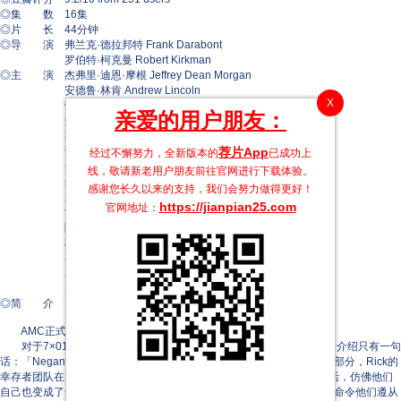
◎集 数 16集
◎片 长 44分钟
◎导 演 弗兰克·德拉邦特 Frank Darabont
罗伯特·柯克曼 Robert Kirkman
◎主 演 杰弗里·迪恩·摩根 Jeffrey Dean Morgan
安德鲁·林肯 Andrew Lincoln
X
劳伦·科汉 Lauren Cohan
亲爱的用户朋友：
迈克尔·库立兹 Michael Cudlitz
塞斯·吉列姆 Seth Gilliam
诺曼·瑞杜斯 Norman Reedus
荐片App
经过不懈努力，全新版本的
已成功上
丹娜·奎里拉 Danai Gurira
线，敬请新老用户朋友前往官网进行下载体验。
连尼·詹姆斯 Lennie James
感谢您长久以来的支持，我们会努力做得更好！
罗斯·马昆德 Ross Marquand
https://jianpian25.com
官网地址：
索尼夸·马丁-格林 Sonequa Martin-Green
阿兰娜·莫特森 Alanna Masterson
梅丽莎·麦克布莱德 Melissa McBride
乔什·麦克德米特 Josh McDermitt
奥斯汀·尼可斯 Austin Nichols
史蒂文·奥格 Steven Ogg
◎简 介
AMC正式宣布续订《行尸走肉》第七季。
对于7×01《The Day Will Come When You Won’t Be》，官方剧情介绍只有一句
话：「Negan的行为将成为那些幸存者永远的噩梦。」在第七季的上半部分，Rick的
幸存者团队在Negan（Jeffrey Dean Morgan）的压迫下过着屈辱的生活，仿佛他们
自己也变成了一团行尸走肉。Negan随心所欲地差遣他们，折磨他们，命令他们遵从