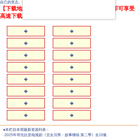
自己的意志。如果他们稍有不从，将受到致命而恐怖的惩罚。
【下载地址】本站专属下载器：点击下方链接 即可享受
高速下载和在线播放 专治迅雷无法下载
�
�
�
�
�
�
�
�
�
�
�
�
�
�
�
�
●本栏目本周最新资源列表：
·
2025年哥伦比亚电视剧《丑女贝蒂：故事继续 第二季》全10集