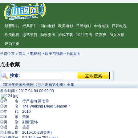
最新影片
经典影片
国内电影
欧美电影
日韩电影
华语电视
日韩电视
欧美电视
综艺节目
动漫资源
游戏下载
1024高清
留言板
加入收藏
设为主页
当前位置：
首页
>
电视剧
>
欧美电视剧
>下载页面
点击收藏
搜索:
2016年美国欧美剧《行尸走肉第七季》全集
发布时间：2017-04-04 00:00:00
◎译 名 行尸走肉 第七季
◎片 名 The Walking Dead Season 7
◎年 代 2016
◎国 家 美国
◎类 别 剧情/恐怖
◎语 言 英语
◎上映日期 2016-10-23(美国)
◎豆瓣评分 9.2/10 from 251 users