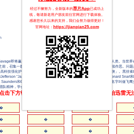
荐片App
经过不懈努力，全新版本的
已成功上
线，敬请新老用户朋友前往官网进行下载体验。
感谢您长久以来的支持，我们会努力做得更好！
https://jianpian25.com
官网地址：
h
 Savage即将赢得最后的胜利——控制整个地球，制造大混乱，彻底毁灭人类。当世界在
0年之前，召集一群精心挑选的英雄和恶棍组成「传奇团队」阻止Savage继续作恶。
件高科技强化护甲，使其拥有随时缩小体型的能力，他因此被称作「原子侠」。黑丝雀Lorel 
efferson “Jax” Jackson能通过合体成为超级人类火风暴。冰冻队长Leonard Sn
Saunders和Carter Hall是5000多年前古埃及的一对爱侣，他们现在的名字
团队精神，学会如何做英雄（虽然他们当中有些人不是英雄）。
点击下方链接 即可享受高速下载和在线播放 专治迅雷无
�
�
�
�
�
�
�
�
�