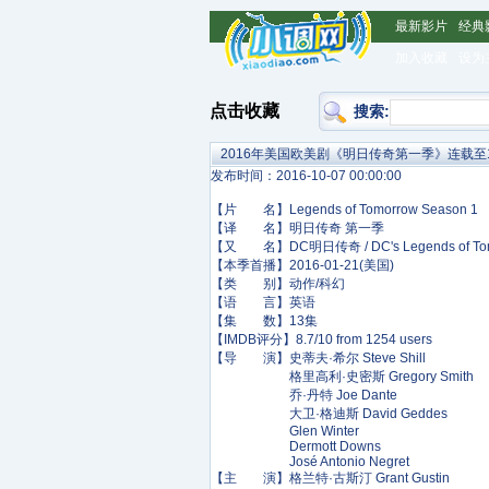
最新影片
经典
加入收藏
设为
点击收藏
搜索:
2016年美国欧美剧《明日传奇第一季》连载至
发布时间：2016-10-07 00:00:00
【片 名】Legends of Tomorrow Season 1
【译 名】明日传奇 第一季
【又 名】DC明日传奇 / DC's Legends of Tom
【本季首播】2016-01-21(美国)
【类 别】动作/科幻
【语 言】英语
【集 数】13集
【IMDB评分】8.7/10 from 1254 users
【导 演】史蒂夫·希尔 Steve Shill
格里高利·史密斯 Gregory Smith
乔·丹特 Joe Dante
大卫·格迪斯 David Geddes
Glen Winter
Dermott Downs
José Antonio Negret
【主 演】格兰特·古斯汀 Grant Gustin