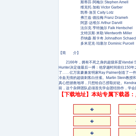
斯蒂芬·阿梅尔 Stephen Amell
维克托·加柏 Victor Garber
凯蒂·洛茨 Caity Lotz
弗兰兹·德拉梅 Franz Drameh
阿瑟·达维尔 Arthur Darvill
法尔克·亨特施尔 Falk Hentschel
文特沃斯·米勒 Wentworth Miller
乔纳森·斯卡奇 Johnathon Schaec
多米尼克·珀塞尔 Dominic Purcell
【简 介】
2166年，拥有不死之身的超级坏蛋Vandal
Hunter决定做最后一搏：他穿越时间前往15
了……亿万富豪兼发明家Ray Palmer创造了一
冷血无情的超级刺客白丝雀。Martin Stein教授和J
真心想拯救地球，只想给自己捞取好处。Kendra 
前，这个杂牌团队必须首先学会团结协作，学会
【下载地址】本站专属下载器：
�
�
�