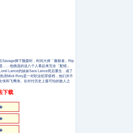
Savage脚下颤栗时，时间大师「撕裂者」Rip
问题是……他挑选的这八个人看起来完全「配错」
Lance的妹妹Sara Lance死后重生，成了
art和热浪Mick Rory是一对职业犯罪搭档，他们并不
叫做飞鹰女侠和飞鹰侠。在对付历史上最可怕的敌人之
法下载
�
�
�