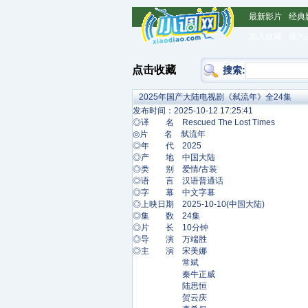
最新影片
经典
加入收藏
设为
点击收藏
搜索:
2025年国产大陆电视剧《弑流年》全24集
发布时间：2025-10-12 17:25:41
◎译 名 Rescued The Lost Times
◎片 名 弑流年
◎年 代 2025
◎产 地 中国大陆
◎类 别 爱情/古装
◎语 言 汉语普通话
◎字 幕 中文字幕
◎上映日期 2025-10-10(中国大陆)
◎集 数 24集
◎片 长 10分钟
◎导 演 万端胜
◎主 演 宋美娜
常斌
秦牛正威
陆思恒
贺云庆