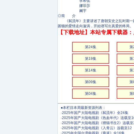
李希侃
娜菲莎
阚宇
◎简 介
《弑流年》主要讲述了唐朝安史之乱时期一段
困顿的爱情走向漩涡，开始谱写出真爱的终局。
【下载地址】本站专属下载器：
第24集
第
第19集
第
第14集
第
第09集
第
第04集
第
●本栏目本周最新资源列表：
·
2025年国产大陆电视剧《弑流年》全24集
·
2025年国产大陆电视剧《热血年代》连载至1
·
2025年国产大陆电视剧《狸猫书生2》连载至
·
2025年国产大陆电视剧《入青云》连载至12
·
2025年中国台湾电视剧《垂涎》全16集