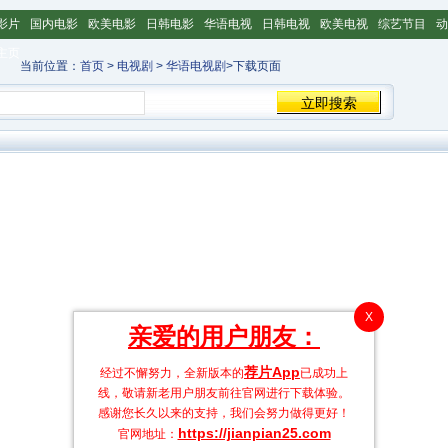
影片
国内电影
欧美电影
日韩电影
华语电视
日韩电视
欧美电视
综艺节目
动
主页
当前位置：
首页
>
电视剧
>
华语电视剧
>下载页面
X
亲爱的用户朋友：
荐片App
经过不懈努力，全新版本的
已成功上
线，敬请新老用户朋友前往官网进行下载体验。
感谢您长久以来的支持，我们会努力做得更好！
https://jianpian25.com
官网地址：