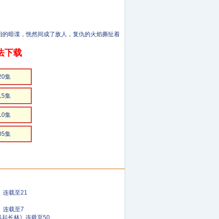
的暗谍，恍然间成了敌人，复仇的火焰撕扯着
法下载
20集
15集
10集
05集
》连载至21
)》连载至7
风起长林》连载至50