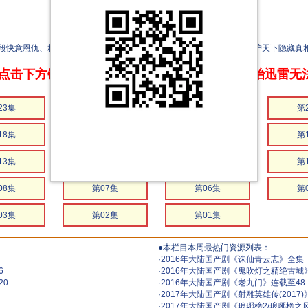
快意恩仇、相爱相杀的故事。一个复仇心切不择手段的女子，一个为护天下隐藏真相
点击下方链接 即可享受高速下载和在线播放 专治迅雷无
23集
第22集
第21集
第
18集
第17集
第16集
第
13集
第12集
第11集
第
08集
第07集
第06集
第
03集
第02集
第01集
●本栏目本周最热门资源列表：
·
2016年大陆国产剧《诛仙青云志》全集
6
·
2016年大陆国产剧《鬼吹灯之精绝古城
20
·
2016年大陆国产剧《老九门》连载至48
·
2017年大陆国产剧《射雕英雄传(2017
·
2017年大陆国产剧《琅琊榜2/琅琊榜之