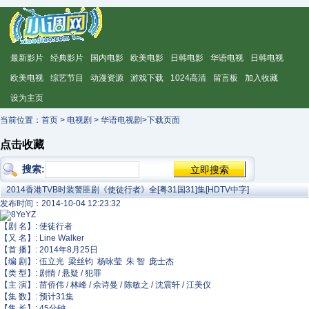
最新影片
经典影片
国内电影
欧美电影
日韩电影
华语电视
日韩电视
欧美电视
综艺节目
动漫资源
游戏下载
1024高清
留言板
加入收藏
设为主页
当前位置：
首页
>
电视剧
>
华语电视剧
>下载页面
点击收藏
搜索:
2014香港TVB时装警匪剧《使徒行者》全[粤31国31]集[HDTV中字]
发布时间：2014-10-04 12:23:32
【剧 名】: 使徒行者
【又 名】: Line Walker
【首 播】: 2014年8月25日
【编 剧】: 伍立光 梁丝钧 杨咏莹 朱 智 庞士杰
【类 型】: 剧情 / 悬疑 / 犯罪
【主 演】: 苗侨伟 / 林峰 / 佘诗曼 / 陈敏之 / 沈震轩 / 江美仪
【集 数】: 预计31集
【集 长】: 45分钟