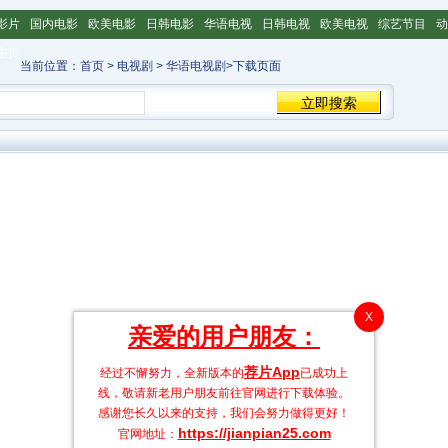
影片
国内电影
欧美电影
日韩电影
华语电视
日韩电视
欧美电视
综艺节目
动
主页
当前位置：
首页
>
电视剧
>
华语电视剧
>下载页面
X
亲爱的用户朋友：
荐片App
经过不懈努力，全新版本的
已成功上
线，敬请新老用户朋友前往官网进行下载体验。
感谢您长久以来的支持，我们会努力做得更好！
https://jianpian25.com
官网地址：