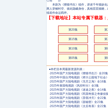
◎简 介
本剧为《狸猫书生》续作，讲述千年猫妖化身“王
两人穿梭时空、彼此隐瞒身份，真相层层揭晓，
续前作命运羁绊。
【下载地址】本站专属下载器：
第20集
第
第15集
第
第10集
第
第05集
第
●本栏目本周最新资源列表：
·
2025年国产大陆电视剧《狸猫书生2》全20集
·
2025年中国台湾电视剧《师大公园地下社会》
·
2025年国产大陆电视剧《无尽之海》全16集
·
2025年泰国电视剧《风控时分》全3集
·
2025年国产大陆电视剧《迷途之夜》全14集
·
2025年国产大陆电视剧《民国奇探之奇缘侦探
·
2025年国产大陆电视剧《异翡冲天》全22集
·
2025年国产大陆电视剧《甜秘密》全23集
·
2025年国产大陆电视剧《太后有喜》全22集