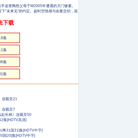
手追查陶然父母于M2005年遭遇的灭门惨案。
下“未来见”的约定。超时空情感与命案交织，延
法下载
16集
11集
06集
01集
》连载至21
)》连载至7
风起长林》连载至50
集[HDTV高清]
31国31]集[HDTV中字]
国20]集[HDTV中字]