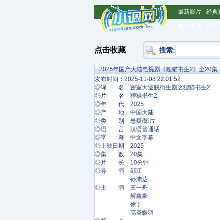
最新影片
经典
加入收藏
设为
点击收藏
搜索:
2025年国产大陆电视剧《狸猫书生2》全20集
发布时间：2025-11-08 22:01:52
◎译 名 密室大逃脱衍生剧之狸猫书生2
◎片 名 狸猫书生2
◎年 代 2025
◎产 地 中国大陆
◎类 别 悬疑/短片
◎语 言 汉语普通话
◎字 幕 中文字幕
◎上映日期 2025
◎集 数 20集
◎片 长 10分钟
◎导 演 邹江
孙沛达
◎主 演 王一舟
解鑫豪
徐丁
高圣皓羽