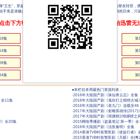
生”，穿越至M2025年清山大学图书馆，偶遇博士生陶然，误认其为挚友转世，携
凶手竟是潜藏多年的日识刘万洲。王生为救陶然永留过去，最终以猫身悄然归来，只留
点击下方链接 即可享受高速下载和在线播放 专治迅雷无
19集
第18集
第17集
第
14集
第13集
第12集
第
09集
第08集
第07集
第
04集
第03集
第02集
第
●本栏目本周最热门资源列表：
·
2016年大陆国产剧《诛仙青云志》全集
全11集
·
2016年大陆国产剧《鬼吹灯之精绝古城
·
2016年大陆国产剧《老九门》连载至48
·
2017年大陆国产剧《射雕英雄传(2017
·
2017年大陆国产剧《琅琊榜2/琅琊榜之
》全20集
·
2015网络季播剧《盗墓笔记 第一季》全12
·
2016年大陆国产剧《法医秦明》全集
·
2014香港TVB时装警匪剧《使徒行者》全[粤
·
2015香港TVB时装警匪剧《天眼》全[粤20