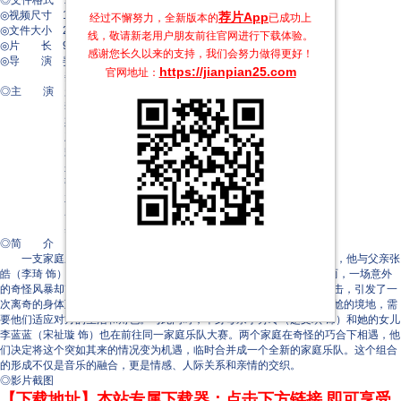
◎文件格式 x264 + ACC
◎视频尺寸 1920 x 1080
荐片App
经过不懈努力，全新版本的
已成功上
◎文件大小 2365 MB
线，敬请新老用户朋友前往官网进行下载体验。
◎片 长 97 Mins
感谢您长久以来的支持，我们会努力做得更好！
◎导 演 姜大伟
https://jianpian25.com
官网地址：
姜小伟
◎主 演 赵文琪
李琦
斯琴高娃
颜勤
宋祉璇
来喜
张明明
孟繁淼
马国芯
吴一熳
◎简 介
一支家庭乐队，其中心是热爱唱歌的年轻人张寓哲（徐日东升 饰），他与父亲张
皓（李琦 饰）爷爷张宏民（颜勤 饰）一同准备参加家庭才艺大赛。然而，一场意外
的奇怪风暴却改变了一切，在前往济南的比赛途中，他们遭遇了闪电雷击，引发了一
次离奇的身体互换。这场突如其来的变化将他们卷入了一系列惊险和尴尬的境地，需
要他们适应对方的生活和角色。与此同时，单身母亲李芳玲（赵文琪 饰）和她的女儿
李蓝蓝（宋祉璇 饰）也在前往同一家庭乐队大赛。两个家庭在奇怪的巧合下相遇，他
们决定将这个突如其来的情况变为机遇，临时合并成一个全新的家庭乐队。这个组合
的形成不仅是音乐的融合，更是情感、人际关系和亲情的交织。
◎影片截图
【下载地址】本站专属下载器：点击下方链接 即可享受