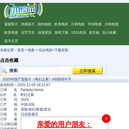
最新影片
经典影片
国内电影
欧美电影
日韩电影
华语电视
日韩电视
欧美电视
综艺节目
动漫资源
游戏下载
1024高清
留言板
加入收藏
设为主页
当前位置：
首页
>
电影
>
综合电影
>下载页面
点击收藏
搜索:
2025年国产冒险片《奇幻之家》HD国语中字
发布时间：2025-12-05 16:21:47
◎译 名 Fantasy Home
◎片 名 奇幻之家
◎年 代 2025
◎产 地 中国大陆
◎类 别 冒险/奇幻/家庭/音乐
◎语 言 汉语普通话
X
◎字 幕 中文字幕
亲爱的用户朋友：
◎上映日期 2025-09-13(中国大陆)