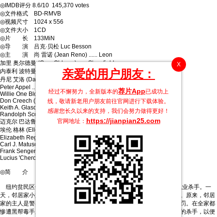
◎IMDB评分 8.6/10 145,370 votes
◎文件格式 BD-RMVB
◎视频尺寸 1024 x 556
◎文件大小 1CD
◎片 长 133MiN
◎导 演 吕克·贝松 Luc Besson
◎主 演 尚 雷诺 (Jean Reno) ...... Leon
加里 奥尔德曼 (Gary Oldman) ...... Stansfield
X
亲爱的用户朋友：
内泰利 波特曼 (Natalie Portman) ...... Mathil
ie
丹尼 艾洛 (Danny Aiello) ...... Tony
Peter Appel ...... Malky
荐片App
经过不懈努力，全新版本的
已成功上
Willie One Blood ...... 1st Stansfield man
Don Creech (I) ...... 2nd Stansfield man
线，敬请新老用户朋友前往官网进行下载体验。
Keith A. Glascoe ...... 3rd Stansfield man
感谢您长久以来的支持，我们会努力做得更好！
Randolph Scott (II) ...... 4th Stansfield man
https://jianpian25.com
官网地址：
迈克尔 巴达鲁库 (Michael Badalucco) ...... Mathilda's Father
埃伦 格林 (Ellen Greene) ...... Mathilda's Mother
Elizabeth Regen ...... Mathilda's Sister
Carl J. Matusovich ...... Mathilda's Brother
Frank Senger ...... Fatman
Lucius 'Cherokee' Wyatt
◎简 介
纽约贫民区住着一个意大利人，名叫里昂（尚·雷诺饰），他是一名职业杀手。一
天，邻居家小姑娘马蒂尔达敲开他的房门，要求在他这里暂避杀身之祸。原来，邻居
家的主人是警察的眼线，只因含污了一小包毒品而遭恶警剿灭全家的惩罚。在全家都
惨遭黑帮毒手之后，马蒂尔达央求杀手里昂训练她，让她成为和他一样的杀手，以便