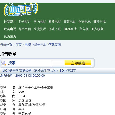
最新影片
经典影片
国内电影
欧美电影
日韩电影
华语电视
日韩电视
欧美电视
综艺节目
动漫资源
游戏下载
1024高清
留言板
加入收藏
设为主页
当前位置：
首页
>
电影
>
综合电影
>下载页面
点击收藏
搜索:
1024分辨率/高分经典《这个杀手不太冷》BD中英双字
发布时间：2009-08-08 00:00:00
◎译 名 这个杀手不太冷/杀手里昂
◎片 名 Leon
◎年 代 1994
◎国 家 美国/法国
◎类 别 动作/犯罪/剧情/惊悚
◎语 言 英语
◎字 幕 中英双字