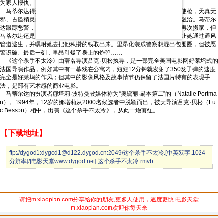
为家人报仇。
马蒂尔达得到里昂的留救，开始帮里昂管家并教其识字，里昂则教她使枪，天真无
邪、古怪精灵的马蒂尔达唤醒了外表冷漠的里昂内心的温情，两人相处融洽。马蒂尔
达跟踪恶警，贸然去报仇，反倒被抓。里昂及时赶到，将她救回。他们再次搬家，但
马蒂尔达还是落入恶警之手。里昂撂倒一片警察，再次救出马蒂尔达并让她通过通风
管道逃生，并嘱咐她去把他积攒的钱取出来。里昂化装成警察想混出包围圈，但被恶
警识破。最后一刻，里昂引爆了身上的炸弹……
《这个杀手不太冷》由著名导演吕克·贝松执导，是一部完全美国
电影网
好莱坞式的
法国导演作品，例如其中有一幕戏在公寓内，短短12分钟就发射了350发子弹的速度
完全是好莱坞的作风；但其中的影像风格及故事情节仍保留了法国片特有的表现手
法，是部有艺术感的商业电影。
马蒂尔达的扮演者娜塔莉·波特曼被媒体称为“奥黛丽·赫本第二”的（Natalie Portma
n）。1994年，12岁的娜塔莉从2000名候选者中脱颖而出，被大导演吕克·贝松（Lu
c Besson）相中，出演《这个杀手不太冷》，从此一炮而红。
【下载地址】
ftp://dygod1:dygod1@d122.dygod.cn:2049/这个杀手不太冷.[中英双字.1024
分辨率]/[电影天堂www.dygod.net].这个杀手不太冷.rmvb
请把m.xiaopian.com分享给你的朋友,更多人使用，速度更快 电影天堂
m.xiaopian.com欢迎你每天来