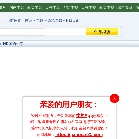
影片
国内电影
欧美电影
日韩电影
华语电视
日韩电视
欧美电视
综艺节目
动
主页
当前位置：
首页
>
电影
>
综合电影
>下载页面
》HD国语中字
X
亲爱的用户朋友：
荐片App
经过不懈努力，全新版本的
已成功上
线，敬请新老用户朋友前往官网进行下载体验。
感谢您长久以来的支持，我们会努力做得更好！
https://jianpian25.com
官网地址：