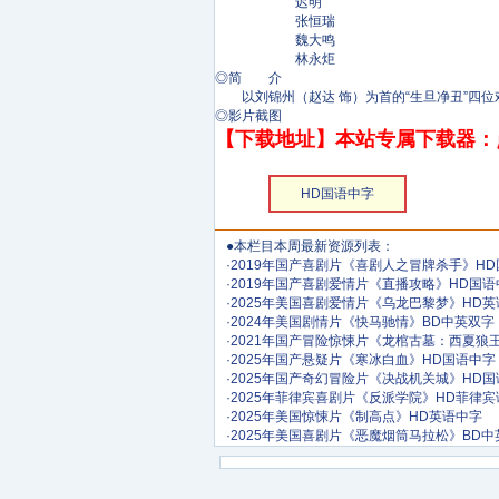
迟明
张恒瑞
魏大鸣
林永炬
◎简 介
以刘锦州（赵达 饰）为首的“生旦净丑”四位
◎影片截图
【下载地址】本站专属下载器：
HD国语中字
●本栏目本周最新资源列表：
·
2019年国产喜剧片《喜剧人之冒牌杀手》H
·
2019年国产喜剧爱情片《直播攻略》HD国语
·
2025年美国喜剧爱情片《乌龙巴黎梦》HD
·
2024年美国剧情片《快马驰情》BD中英双字
·
2021年国产冒险惊悚片《龙棺古墓：西夏狼
·
2025年国产悬疑片《寒冰白血》HD国语中字
·
2025年国产奇幻冒险片《决战机关城》HD
·
2025年菲律宾喜剧片《反派学院》HD菲律
·
2025年美国惊悚片《制高点》HD英语中字
·
2025年美国喜剧片《恶魔烟筒马拉松》BD中