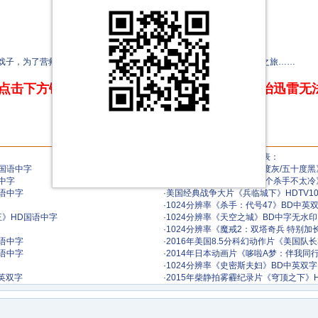
戏子，为了营救在西夏左狼王墓失踪的师父，踏上凶险万分的探墓寻人之旅……
点击下方链接 即可享受高速下载和在线播放 专治迅雷无
●本栏目本周最热门资源列表：
D国语中字
·
2015年美国爱情片《五十度灰/五十度黑
中字
·
1024分辨率/高分经典《这个杀手不太冷
英语中字
·
美国经典战争大片《兵临城下》HDTV1
·
1024分辨率《杀手：代号47》BD中英
王》HD国语中字
·
1024分辨率《天空之城》BD中字无水印
·
1024分辨率《魔戒2：双塔奇兵 特别加
国语中字
·
2016年美国8.5分科幻动作片《美国队
宾语中字
·
2014年日本动画片《哆啦A梦：伴我同
·
1024分辨率《史密斯夫妇》BD中英双字
英双字
·
2015年柴静拍雾霾纪录片《穹顶之下》