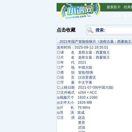
最新影片
经典
加入收藏
设为
点击收藏
搜索:
2021年国产冒险惊悚片《龙棺古墓：西夏狼王
发布时间：2025-09-12 18:35:01
◎译 名 龙棺古墓：西夏狼王
◎片 名 龙棺古墓：西夏狼王
◎年 代 2021
◎产 地 中国大陆
◎类 别 冒险/惊悚
◎语 言 汉语普通话
◎字 幕 中文字幕
◎上映日期 2021-07-09(中国大陆)
◎文件格式 x264 + ACC
◎视频尺寸 1920 x 1080
◎文件大小 1826 MB
◎片 长 76 Mins
◎导 演 陈成
◎主 演 赵达
黄奕
武强