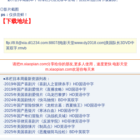
◎影片截图
ps：
仅供尝鲜！
【下载地址】
ftp://8:8@xia.dl1234.com:8807/[电影天堂www.dy2018.com]美国队长3DVD中
英双字.rmvb
请把m.xiaopian.com分享给你的朋友,更多人使用，速度更快 电影天堂
m.xiaopian.com欢迎你每天来
●本栏目本周最新资源列表：
·
2019年国产喜剧片《喜剧人之冒牌杀手》HD国语中字
·
2019年国产喜剧爱情片《直播攻略》HD国语中字
·
2025年美国喜剧爱情片《乌龙巴黎梦》HD英语中字
·
2024年美国剧情片《快马驰情》BD中英双字
·
2021年国产冒险惊悚片《龙棺古墓：西夏狼王》HD国语中字
·
2025年国产悬疑片《寒冰白血》HD国语中字
·
2025年国产奇幻冒险片《决战机关城》HD国语中字
·
2025年菲律宾喜剧片《反派学院》HD菲律宾语中字
·
2025年美国惊悚片《制高点》HD英语中字
·
2025年美国喜剧片《恶魔烟筒马拉松》BD中英双字