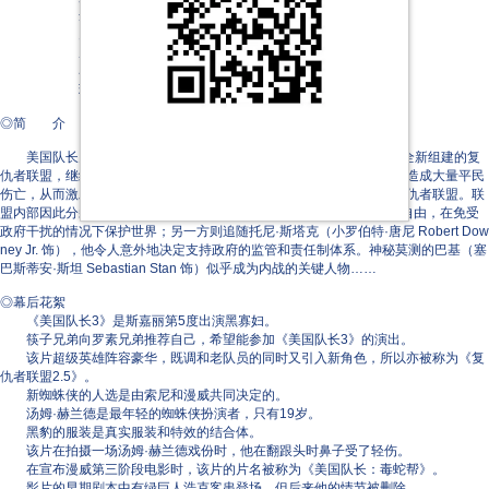
丹尼尔·布鲁赫
弗兰克·格里罗
威廉·赫特
马丁·弗瑞曼
玛丽莎·托梅
◎简 介
美国队长史蒂夫·罗杰斯（克里斯·埃文斯 Chris Evans 饰）带领着全新组建的复
仇者联盟，继续维护世界和平。然而，一次执行任务时联盟成员不小心造成大量平民
伤亡，从而激发政治压力，政府决定通过一套监管系统来管理和领导复仇者联盟。联
盟内部因此分裂为两派：一方由史蒂夫· 罗杰斯领导，他主张维护成员自由，在免受
政府干扰的情况下保护世界；另一方则追随托尼·斯塔克（小罗伯特·唐尼 Robert Dow
ney Jr. 饰），他令人意外地决定支持政府的监管和责任制体系。神秘莫测的巴基（塞
巴斯蒂安·斯坦 Sebastian Stan 饰）似乎成为内战的关键人物……
◎幕后花絮
《美国队长3》是斯嘉丽第5度出演黑寡妇。
筷子兄弟向罗素兄弟推荐自己，希望能参加《美国队长3》的演出。
该片超级英雄阵容豪华，既调和老队员的同时又引入新角色，所以亦被称为《复
仇者联盟2.5》。
新蜘蛛侠的人选是由索尼和漫威共同决定的。
汤姆·赫兰德是最年轻的蜘蛛侠扮演者，只有19岁。
黑豹的服装是真实服装和特效的结合体。
该片在拍摄一场汤姆·赫兰德戏份时，他在翻跟头时鼻子受了轻伤。
在宣布漫威第三阶段电影时，该片的片名被称为《美国队长：毒蛇帮》。
影片的早期剧本中有绿巨人浩克客串登场，但后来他的情节被删除。