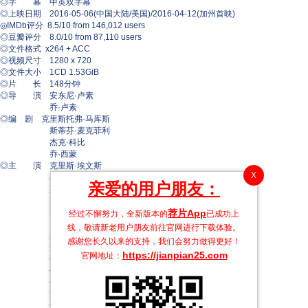
◎字 幕 中英双字幕
◎上映日期 2016-05-06(中国大陆/美国)/2016-04-12(加州首映)
◎IMDb评分 8.5/10 from 146,012 users
◎豆瓣评分 8.0/10 from 87,110 users
◎文件格式 x264 + ACC
◎视频尺寸 1280 x 720
◎文件大小 1CD 1.53GiB
◎片 长 148分钟
◎导 演 安东尼·卢素
乔·卢素
◎编 剧 克里斯托弗·马库斯
斯蒂芬·麦克菲利
杰克·科比
乔·西蒙
◎主 演 克里斯·埃文斯
X
小罗伯特·唐尼
亲爱的用户朋友：
斯嘉丽·约翰逊
塞巴斯蒂安·斯坦
荐片App
安东尼·麦凯
经过不懈努力，全新版本的
已成功上
唐·钱德尔
线，敬请新老用户朋友前往官网进行下载体验。
杰瑞米·雷纳
感谢您长久以来的支持，我们会努力做得更好！
查德维克·博斯曼
https://jianpian25.com
官网地址：
保罗·贝坦尼
伊丽莎白·奥尔森
保罗·路德
艾米丽·万凯普
汤姆·霍兰德