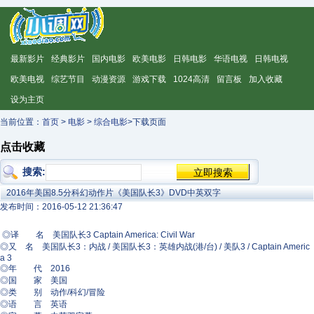
最新影片
经典影片
国内电影
欧美电影
日韩电影
华语电视
日韩电视
欧美电视
综艺节目
动漫资源
游戏下载
1024高清
留言板
加入收藏
设为主页
当前位置：
首页
>
电影
>
综合电影
>下载页面
点击收藏
搜索:
2016年美国8.5分科幻动作片《美国队长3》DVD中英双字
发布时间：2016-05-12 21:36:47
◎译 名 美国队长3 Captain America: Civil War
◎又 名 美国队长3：内战 / 美国队长3：英雄内战(港/台) / 美队3 / Captain Americ
a 3
◎年 代 2016
◎国 家 美国‍‍
◎类 别 动作/科幻/冒险
◎语 言 英语