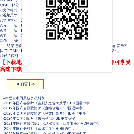
◎豆瓣评分 8.7/10 from 147 users
◎IMDb评分 7.4/10 from 39 users
◎文件格式 x264 + ACC
◎视频尺寸 1920 x 1080
◎文件大小 2123 MB
◎片 长 89 Mins
◎导 演 Hayato Takahashi
◎主 演 常田大希
◎简 介
这部纪录片聚焦King Gnu 乐队的领队常田大希，讲述他如何与自己的音乐团
队“THE MILLENNIUM PARADE”一起，创作融合不同曲风的歌曲《2992》。
◎影片截图
【下载地址】本站专属下载器：点击下方链接 即可享受
高速下载和在线播放 专治迅雷无法下载
BD日语中字
●本栏目本周最新资源列表：
·
2019年国产喜剧片《喜剧人之冒牌杀手》HD国语中字
·
2019年国产喜剧爱情片《直播攻略》HD国语中字
·
2025年美国喜剧爱情片《乌龙巴黎梦》HD英语中字
·
2024年美国剧情片《快马驰情》BD中英双字
·
2021年国产冒险惊悚片《龙棺古墓：西夏狼王》HD国语中字
·
2025年国产悬疑片《寒冰白血》HD国语中字
·
2025年国产奇幻冒险片《决战机关城》HD国语中字