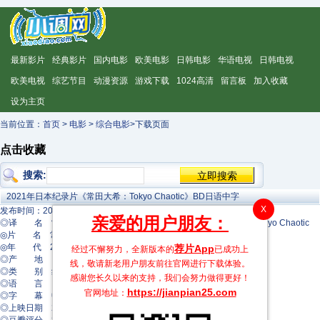
最新影片
经典影片
国内电影
欧美电影
日韩电影
华语电视
日韩电视
欧美电视
综艺节目
动漫资源
游戏下载
1024高清
留言板
加入收藏
设为主页
当前位置：
首页
>
电影
>
综合电影
>下载页面
点击收藏
搜索:
2021年日本纪录片《常田大希：Tokyo Chaotic》BD日语中字
X
发布时间：2023-11-16 21:18:54
亲爱的用户朋友：
◎译 名 常田大希 混沌東京 -TOKYO CHAOTIC/Daiki Tsuneta Tokyo Chaotic
◎片 名 常田大希：Tokyo Chaotic
◎年 代 2021
荐片App
经过不懈努力，全新版本的
已成功上
◎产 地 日本
线，敬请新老用户朋友前往官网进行下载体验。
◎类 别 纪录片/音乐/歌舞
感谢您长久以来的支持，我们会努力做得更好！
◎语 言 日语
https://jianpian25.com
官网地址：
◎字 幕 中文字幕
◎上映日期 2021-12-30(日本)