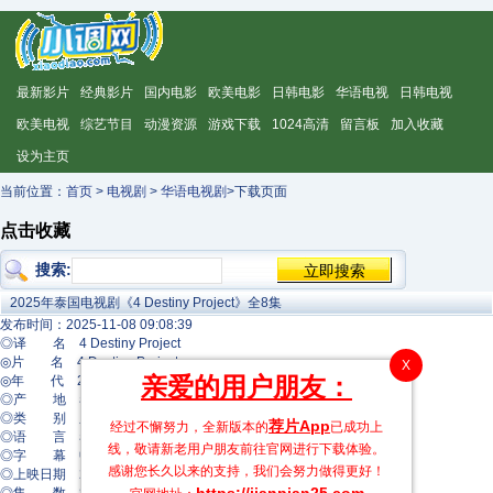
最新影片
经典影片
国内电影
欧美电影
日韩电影
华语电视
日韩电视
欧美电视
综艺节目
动漫资源
游戏下载
1024高清
留言板
加入收藏
设为主页
当前位置：
首页
>
电视剧
>
华语电视剧
>下载页面
点击收藏
搜索:
2025年泰国电视剧《4 Destiny Project》全8集
发布时间：2025-11-08 09:08:39
◎译 名 4 Destiny Project
◎片 名 4 Destiny Project
X
亲爱的用户朋友：
◎年 代 2025
◎产 地 泰国
◎类 别 剧情
荐片App
经过不懈努力，全新版本的
已成功上
◎语 言 泰语
线，敬请新老用户朋友前往官网进行下载体验。
◎字 幕 中文字幕
感谢您长久以来的支持，我们会努力做得更好！
◎上映日期 2025