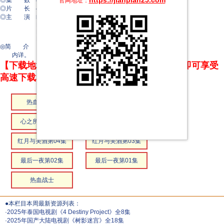
https://jianpian25.com
◎集 数 8集
官网地址：
◎片 长 45分钟
◎主 演 毗·伊克卡珀普·他塔
Pan Jirachot Chotticomporn
Rice Natid Kaveekornwong
P-jung Kritsana Panchai
◎简 介
内详。
【下载地址】本站专属下载器：点击下方链接 即可享受
高速下载和在线播放 专治迅雷无法下载
热血战士08
热血战士07
心之所向第06集
心之所向第05集
红月与美酒第04集
红月与美酒第03集
最后一夜第02集
最后一夜第01集
热血战士
●本栏目本周最新资源列表：
·
2025年泰国电视剧《4 Destiny Project》全8集
·
2025年国产大陆电视剧《树影迷宫》全18集