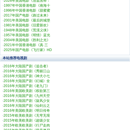
·
2026年英国电影《浴血黑帮：
·
1997年中国香港电影《南海十
·
1996年中国香港电影《甜蜜蜜
·
2017年国产电影《路过未来》
·
2001年美国电影《最后的城堡
·
1981年美国电影《旧爱新欢》
·
1948年美国电影《荒漠义侠》
·
1957年美国电影《明情》蓝光
·
2004年美国电影《胜利之光》
·
2021年中国香港电影《真·三
·
2025年国产电影《飞行家》HD
本站推荐电视剧
·
2016年大陆国产剧《追击者》
·
2016年大陆国产剧《秀丽江山
·
2016年大陆国产剧《神犬小七
·
2016年大陆国产剧《幻城》全
·
2016年大陆国产剧《老九门》
·
2016年美国欧美剧《权欲第三
·
2016年大陆国产剧《九州天空
·
2016年大陆国产剧《旋风少女
·
2016年大陆国产剧《仙剑云之
·
2016年美国欧美剧《明日传奇
·
2015年欧美欧美剧《无穹无垠
·
2015年欧美欧美剧《超级少女
·
2015年欧美欧美剧《行尸走肉