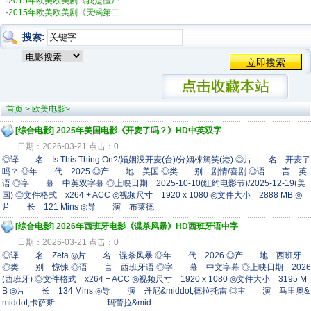
·
2015年欧美欧美剧《我是僵尸
·
2015年欧美欧美剧《天蝎第二
搜索:
首页
> 欧美电影>
[综合电影]
2025年美国电影《开麦了吗？》HD中英双字
日期：2026-03-21 点击：0
◎译 名 Is This Thing On?/婚姻没开麦(台)/分姻棟篤笑(港) ◎片 名 开麦了
吗？ ◎年 代 2025 ◎产 地 美国 ◎类 别 剧情/喜剧 ◎语 言 英
语 ◎字 幕 中英双字幕 ◎上映日期 2025-10-10(纽约电影节)/2025-12-19(美
国) ◎文件格式 x264 + ACC ◎视频尺寸 1920 x 1080 ◎文件大小 2888 MB ◎
片 长 121 Mins ◎导 演 布莱德
[综合电影]
2026年西班牙电影《谍杀风暴》HD西班牙语中字
日期：2026-03-21 点击：0
◎译 名 Zeta ◎片 名 谍杀风暴 ◎年 代 2026 ◎产 地 西班牙
◎类 别 惊悚 ◎语 言 西班牙语 ◎字 幕 中文字幕 ◎上映日期 2026
(西班牙) ◎文件格式 x264 + ACC ◎视频尺寸 1920 x 1080 ◎文件大小 3195 M
B ◎片 长 134 Mins ◎导 演 丹尼&middot;德拉托雷 ◎主 演 马里奥&
middot;卡萨斯 玛蕾拉&mid