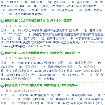
代 2019 ◎产 地 美国 ◎类 别 恐怖 ◎语 言 英语 ◎字 幕 中
文字幕 ◎上映日期 2019-09-17(美国) ◎文件格式 x264 + ACC ◎视频尺寸 192
0 x 1080 ◎文件大小 2692 MB ◎片 长 85 Mins ◎导 演 Josh Hasty ◎
主 演 考特尼&middot;盖恩斯
[综合电影]
2017年阿根廷剧情片《扎马》BD中英双字
日期：2026-03-02 点击：0
◎译 名 Zama/流亡将军沙马(港)/萨玛的漫长等待(台) ◎片 名 扎马 ◎年
代 2017 ◎产 地 阿根廷/西班牙/法国/荷兰/美国/巴西/墨西哥/葡萄牙/黎巴嫩/
瑞士 ◎类 别 剧情 ◎语 言 西班牙语 ◎字 幕 中英双字幕 ◎上映日
期 2017-08-31(威尼斯电影节)/2017-09-28(阿根廷) ◎豆瓣评分 7.2/10 from 359
5 users ◎IMDb评分 6.7/10 from 7700
[综合电影]
2025年美国惊悚恐怖片《死神之夜》HD英语中字
日期：2026-03-01 点击：0
◎译 名 Night of the Reaper/死神又来了 ◎片 名 死神之夜 ◎年 代
2025 ◎产 地 美国 ◎类 别 惊悚/恐怖/剧情 ◎语 言 英语 ◎字
幕 中文字幕 ◎上映日期 2025-09-19(美国) ◎文件格式 x264 + ACC ◎视频尺
寸 1920 x 1080 ◎文件大小 2308 MB ◎片 长 93 Mins ◎导 演 布兰登
&middot;克里斯坦森 ◎主 演 杰西卡&
[综合电影]
2020年法国爱情片《纯粹的激情》BD法语中字
日期：2026-02-28 点击：0
◎译 名 Passion Simple/情欲告白(台) ◎片 名 纯粹的激情 ◎年 代 2
020 ◎产 地 法国/比利时 ◎类 别 爱情/剧情 ◎语 言 法语/英语/俄语
◎字 幕 中文字幕 ◎上映日期 2020-09-09(多伦多电影节)/2021-08-11(法国)