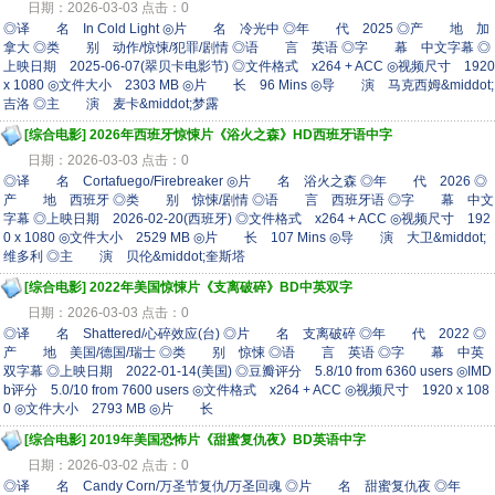
日期：2026-03-03 点击：0
◎译 名 In Cold Light ◎片 名 冷光中 ◎年 代 2025 ◎产 地 加
拿大 ◎类 别 动作/惊悚/犯罪/剧情 ◎语 言 英语 ◎字 幕 中文字幕 ◎
上映日期 2025-06-07(翠贝卡电影节) ◎文件格式 x264 + ACC ◎视频尺寸 1920
x 1080 ◎文件大小 2303 MB ◎片 长 96 Mins ◎导 演 马克西姆&middot;
吉洛 ◎主 演 麦卡&middot;梦露
[综合电影]
2026年西班牙惊悚片《浴火之森》HD西班牙语中字
日期：2026-03-03 点击：0
◎译 名 Cortafuego/Firebreaker ◎片 名 浴火之森 ◎年 代 2026 ◎
产 地 西班牙 ◎类 别 惊悚/剧情 ◎语 言 西班牙语 ◎字 幕 中文
字幕 ◎上映日期 2026-02-20(西班牙) ◎文件格式 x264 + ACC ◎视频尺寸 192
0 x 1080 ◎文件大小 2529 MB ◎片 长 107 Mins ◎导 演 大卫&middot;
维多利 ◎主 演 贝伦&middot;奎斯塔
[综合电影]
2022年美国惊悚片《支离破碎》BD中英双字
日期：2026-03-03 点击：0
◎译 名 Shattered/心碎效应(台) ◎片 名 支离破碎 ◎年 代 2022 ◎
产 地 美国/德国/瑞士 ◎类 别 惊悚 ◎语 言 英语 ◎字 幕 中英
双字幕 ◎上映日期 2022-01-14(美国) ◎豆瓣评分 5.8/10 from 6360 users ◎IMD
b评分 5.0/10 from 7600 users ◎文件格式 x264 + ACC ◎视频尺寸 1920 x 108
0 ◎文件大小 2793 MB ◎片 长
[综合电影]
2019年美国恐怖片《甜蜜复仇夜》BD英语中字
日期：2026-03-02 点击：0
◎译 名 Candy Corn/万圣节复仇/万圣回魂 ◎片 名 甜蜜复仇夜 ◎年