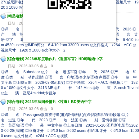
27(威尼斯电影节)/2026-03-08(美国网络) ◎文件格式 x264 + ACC ◎视频尺寸 19
20 x 1080 ◎文件大小 2335 MB ◎片
[精品电影]
2026年英国电影《侵略机器》HD中英双字
日期：2026-03-11 点击：0
◎译 名 War Machine/战争机器 ◎片 名 侵略机器 ◎年 代 2026 ◎
产 地 英国/澳大利亚/新西兰/美国 ◎类 别 动作/科幻/惊悚 ◎语 言 英
语 ◎字 幕 中英双字幕 ◎上映日期 2026-03-06(美国) ◎豆瓣评分 6.4/10 fro
m 4530 users ◎IMDb评分 6.4/10 from 33000 users ◎文件格式 x264 + ACC ◎
视频尺寸 1920 x 1080 ◎文件大小 2
[综合电影]
2026年印度动作片《退伍军官》HD印地语中字
日期：2026-03-06 点击：0
◎译 名 Subedaar ◎片 名 退伍军官 ◎年 代 2026 ◎产 地 印
度 ◎类 别 动作/剧情 ◎语 言 印地语/泰米尔语/泰卢固语 ◎字 幕 中
文字幕 ◎上映日期 2026-03-05(印度) ◎文件格式 x264 + ACC ◎视频尺寸 192
0 x 1080 ◎文件大小 3413 MB ◎片 长 142 Mins ◎导 演 Suresh Triveni
◎主 演 亚尼&middot;卡普尔
[综合电影]
2023年法国爱情片《过道》BD英语中字
日期：2026-03-06 点击：0
◎译 名 Passages/欲流双行道(港)/爱情转移(台)/时移情易/通道/段落 ◎片
名 过道 ◎年 代 2023 ◎产 地 法国 ◎类 别 爱情/剧情 ◎语
言 英语/法语 ◎字 幕 中文字幕 ◎上映日期 2023-01-20(圣丹斯电影节)/202
3-06-28(法国) ◎豆瓣评分 5.9/10 from 2662 users ◎IMDb评分 6.6/10 from 1500
0 users ◎文件格式 x264 + ACC ◎视频