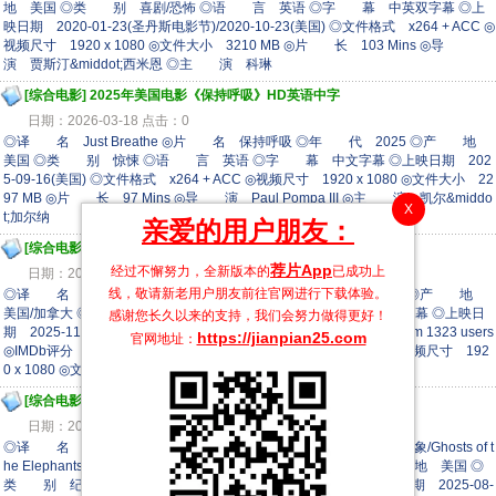
地 美国 ◎类 别 喜剧/恐怖 ◎语 言 英语 ◎字 幕 中英双字幕 ◎上
映日期 2020-01-23(圣丹斯电影节)/2020-10-23(美国) ◎文件格式 x264 + ACC ◎
视频尺寸 1920 x 1080 ◎文件大小 3210 MB ◎片 长 103 Mins ◎导
演 贾斯汀&middot;西米恩 ◎主 演 科琳
[综合电影]
2025年美国电影《保持呼吸》HD英语中字
日期：2026-03-18 点击：0
◎译 名 Just Breathe ◎片 名 保持呼吸 ◎年 代 2025 ◎产 地
美国 ◎类 别 惊悚 ◎语 言 英语 ◎字 幕 中文字幕 ◎上映日期 202
5-09-16(美国) ◎文件格式 x264 + ACC ◎视频尺寸 1920 x 1080 ◎文件大小 22
97 MB ◎片 长 97 Mins ◎导 演 Paul Pompa III ◎主 演 凯尔&middo
X
t;加尔纳 肖恩&middot;阿
亲爱的用户朋友：
[综合电影]
2025年美国电影《良人》BD英语中字
荐片App
经过不懈努力，全新版本的
已成功上
日期：2026-03-13 点击：0
线，敬请新老用户朋友前往官网进行下载体验。
◎译 名 Keeper/颤惧(台) ◎片 名 良人 ◎年 代 2025 ◎产 地
美国/加拿大 ◎类 别 恐怖 ◎语 言 英语 ◎字 幕 中文字幕 ◎上映日
感谢您长久以来的支持，我们会努力做得更好！
期 2025-11-13(澳大利亚)/2025-11-14(美国) ◎豆瓣评分 5.3/10 from 1323 users
https://jianpian25.com
官网地址：
◎IMDb评分 5.5/10 from 16000 users ◎文件格式 x264 + ACC ◎视频尺寸 192
0 x 1080 ◎文件大小 3150 MB ◎片
[综合电影]
2025年美国纪录片《追寻幽灵大象》HD英语中字
日期：2026-03-11 点击：0
◎译 名 Ghost Elephants/追寻幽灵巨象(台)/寻找幽灵大象/幽灵大象/Ghosts of t
he Elephants ◎片 名 追寻幽灵大象 ◎年 代 2025 ◎产 地 美国 ◎
类 别 纪录片 ◎语 言 英语 ◎字 幕 中文字幕 ◎上映日期 2025-08-