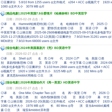
◎豆瓣评分 5.8/10 from 1255 users ◎文件格式 x264 + ACC ◎视频尺寸 1920 x
1080 ◎文件大小 3079 MB ◎片
[精品电影]
2025年英国7.9分爱情片《哈姆奈特》BD中英双字
日期：2026-02-28 点击：0
◎译 名 Hamnet/哈姆尼特(港) ◎片 名 哈姆奈特 ◎年 代 2025 ◎
产 地 英国/美国 ◎类 别 爱情/历史/剧情 ◎语 言 英语 ◎字 幕
中英双字幕 ◎上映日期 2025-08-29(特柳赖德电影节)/2025-09-07(多伦多电影节)/
2025-11-27(美国点映)/2025-12-12(美国) ◎豆瓣评分 7.9/10 from 31261 users ◎I
MDb评分 7.9/10 from 68000 users ◎文件
[综合电影]
2024年美国喜剧片《壳》BD英语中字
日期：2026-02-27 点击：0
◎译 名 Shell ◎片 名 壳 ◎年 代 2024 ◎产 地 美国 ◎类
别 喜剧/惊悚/恐怖 ◎语 言 英语 ◎字 幕 中文字幕 ◎上映日期 2024-09
-08(多伦多电影节) ◎豆瓣评分 5.1/10 from 2868 users ◎文件格式 x264 + ACC
◎视频尺寸 1920 x 1080 ◎文件大小 3225 MB ◎片 长 102 Mins ◎导
演 麦克思&middot;明格拉 ◎主 演
[综合电影]
2026年美国动作片《再一英里》HD英语中字
日期：2026-02-27 点击：0
◎译 名 One Mile: Chapter Two ◎片 名 再一英里 ◎年 代 2026 ◎
产 地 美国 ◎类 别 动作/惊悚/剧情 ◎语 言 英语 ◎字 幕 中文
字幕 ◎上映日期 2026-02-20(美国) ◎文件格式 x264 + ACC ◎视频尺寸 1920 x
1080 ◎文件大小 1976 MB ◎片 长 80 Mins ◎导 演 亚当&middot;戴维
森 ◎主 演 瑞安&middot;菲利普