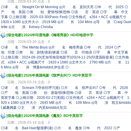
日期：2026-03-20 点击：0
◎译 名 Straight On till Morning ◎片 名 直到天亮 ◎年 代 2025 ◎
产 地 美国 ◎类 别 爱情/惊悚/恐怖 ◎语 言 英语 ◎字 幕 中文
字幕 ◎上映日期 2025-03-30(Panic Fest) ◎文件格式 x264 + ACC ◎视频尺寸
1920 x 1080 ◎文件大小 2519 MB ◎片 长 104 Mins ◎导 演 Craig Ouel
lette ◎主 演 Kelsey Christia
[综合电影]
2024年印度电影《梅塔男孩》HD印地语中字
日期：2026-03-20 点击：0
◎译 名 The Mehta Boys ◎片 名 梅塔男孩 ◎年 代 2024 ◎产
地 印度 ◎类 别 剧情/喜剧/家庭 ◎语 言 印地语 ◎字 幕 中文字幕
◎上映日期 2024-09-20(芝加哥南亚电影节)/2024-11-25(印度国际影展) ◎文件格
式 x264 + ACC ◎视频尺寸 1920 x 1080 ◎文件大小 2780 MB ◎片 长 11
6 Mins ◎导 演 博曼&middot;伊拉尼 ◎
[综合电影]
2026年美国电影《惊声尖叫7》HD中英双字
日期：2026-03-19 点击：0
◎译 名 Scream 7/夺命狂呼7(港) ◎片 名 惊声尖叫7 ◎年 代 2026
◎产 地 美国 ◎类 别 悬疑/惊悚/恐怖 ◎语 言 英语 ◎字 幕 中
英双字幕 ◎上映日期 2026-02-27(美国) ◎文件格式 x264 + ACC ◎视频尺寸 1
920 x 1080 ◎文件大小 2645 MB ◎片 长 109 Mins ◎导 演 凯文&middo
t;威廉姆森 ◎主 演 内芙&middot;坎贝
[综合电影]
2020年美国电影《魔发》BD中英双字
日期：2026-03-19 点击：0
◎译 名 Bad Hair/髮噩夢(港) ◎片 名 魔发 ◎年 代 2022 ◎产