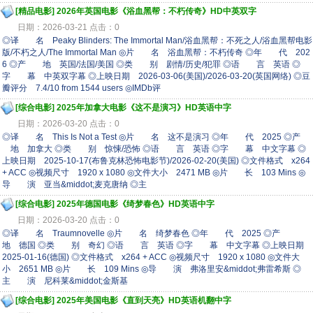
[精品电影]
2026年英国电影《浴血黑帮：不朽传奇》HD中英双字
日期：2026-03-21 点击：0
◎译 名 Peaky Blinders: The Immortal Man/浴血黑帮：不死之人/浴血黑帮电影
版/不朽之人/The Immortal Man ◎片 名 浴血黑帮：不朽传奇 ◎年 代 202
6 ◎产 地 英国/法国/美国 ◎类 别 剧情/历史/犯罪 ◎语 言 英语 ◎
字 幕 中英双字幕 ◎上映日期 2026-03-06(美国)/2026-03-20(英国网络) ◎豆
瓣评分 7.4/10 from 1544 users ◎IMDb评
[综合电影]
2025年加拿大电影《这不是演习》HD英语中字
日期：2026-03-20 点击：0
◎译 名 This Is Not a Test ◎片 名 这不是演习 ◎年 代 2025 ◎产
地 加拿大 ◎类 别 惊悚/恐怖 ◎语 言 英语 ◎字 幕 中文字幕 ◎
上映日期 2025-10-17(布鲁克林恐怖电影节)/2026-02-20(美国) ◎文件格式 x264
+ ACC ◎视频尺寸 1920 x 1080 ◎文件大小 2471 MB ◎片 长 103 Mins ◎
导 演 亚当&middot;麦克唐纳 ◎主
[综合电影]
2025年德国电影《绮梦春色》HD英语中字
日期：2026-03-20 点击：0
◎译 名 Traumnovelle ◎片 名 绮梦春色 ◎年 代 2025 ◎产
地 德国 ◎类 别 奇幻 ◎语 言 英语 ◎字 幕 中文字幕 ◎上映日期
2025-01-16(德国) ◎文件格式 x264 + ACC ◎视频尺寸 1920 x 1080 ◎文件大
小 2651 MB ◎片 长 109 Mins ◎导 演 弗洛里安&middot;弗雷希斯 ◎
主 演 尼科莱&middot;金斯基
[综合电影]
2025年美国电影《直到天亮》HD英语机翻中字