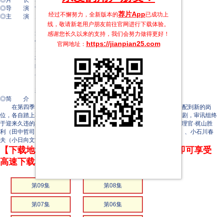
◎片 长 50分钟
◎导 演 常广丈太
荐片App
经过不懈努力，全新版本的
已成功上
◎主 演 天海祐希
线，敬请新老用户朋友前往官网进行下载体验。
田中哲司
速水直道
感谢您长久以来的支持，我们会努力做得更好！
铃木浩介
https://jianpian25.com
官网地址：
大仓孝二
塚地武雅
绪方义博
小日向文世
山本耕史
若村麻由美
◎简 介
在第四季（2021年）中，故事主线的审讯组意外解散，每个人被分配到新的岗
位，各自踏上不同的道路。在此背景下，第五季将延续2022年新春特别剧，审讯组终
于迎来久违的期待已久的重组。以真壁有希子（天海祐希 饰）为首，管理官·梶山胜
利（田中哲司 饰）、玉垣松夫（塚地武雅 饰）、菱本进（でんでん 饰）、小石川春
夫（小日向文世 饰）等审讯团队将面对系列史上最强的嫌疑人。
【下载地址】本站专属下载器：点击下方链接 即可享受
高速下载和在线播放 专治迅雷无法下载
第09集
第08集
第07集
第06集