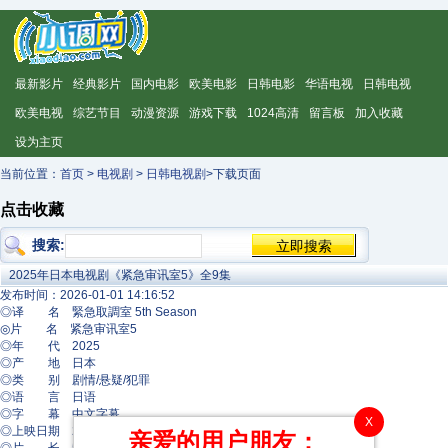
最新影片
经典影片
国内电影
欧美电影
日韩电影
华语电视
日韩电视
欧美电视
综艺节目
动漫资源
游戏下载
1024高清
留言板
加入收藏
设为主页
当前位置：
首页
>
电视剧
>
日韩电视剧
>下载页面
点击收藏
搜索:
2025年日本电视剧《紧急审讯室5》全9集
发布时间：2026-01-01 14:16:52
◎译 名 緊急取調室 5th Season
◎片 名 紧急审讯室5
◎年 代 2025
◎产 地 日本
◎类 别 剧情/悬疑/犯罪
◎语 言 日语
◎字 幕 中文字幕
X
◎上映日期 2025-10-16(日本)
亲爱的用户朋友：