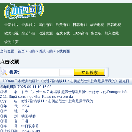
最新影片
经典影片
国内电影
欧美电影
日韩电影
华语电视
日韩电视
欧美电视
综艺节目
动漫资源
游戏下载
1024高清
留言板
加入收藏
设为主页
当前位置：
首页
>
电影
>
经典电影
>下载页面
点击收藏
搜索:
1994年日本经典动画片《龙珠Z剧场版11：击倒超战士!! 胜利是属于我的》蓝光日
语中日双字
发布时间：2025-09-11 10:15:03
◎译 名 ドラゴンボール Z 劇場版 超戦士撃破!! 勝つのはオレだ/Doragon bôru
Z 11: Sûpâ senshi gekiha! Katsu no wa ore da
◎片 名 龙珠Z剧场版11：击倒超战士!! 胜利是属于我的
◎年 代 1994
◎产 地 日本
◎类 别 动画/动作
◎语 言 日语
◎字 幕 中日双字幕
◎上映日期 1994-07-09