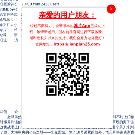
◎豆瓣评分 7.4/10 from 2423 users
X
◎IMDb评分 5.8/10 from 6400 users
亲爱的用户朋友：
◎文件格式 x264 + ACC
◎视频尺寸 1920 x 1036
◎文件大小 1494 MB
荐片App
经过不懈努力，全新版本的
已成功上
◎片 长 46 Mins
线，敬请新老用户朋友前往官网进行下载体验。
◎导 演 上田芳裕
感谢您长久以来的支持，我们会努力做得更好！
◎主 演 野泽雅子
https://jianpian25.com
官网地址：
草尾毅
乡里大辅
田中真弓
伊藤美纪
龙田直树
藤原启治
佐藤正治
茶风林
铃木富子
江川央生
麻生智久
幸野善之
岛田敏
◎简 介
撒旦虽然赢得天下第一比武大会的冠军，却也惹得瘟神上门。18号时不时上门催
讨撒旦许诺的两千万元，令这个虚名英雄不厌其烦。这一天，一个西装革履的男子但
这挑战书上门，唯恐儿时尿床的丑闻公告世人，撒旦被迫接受挑战，随着个男人来到
了位于大海中央的小岛之城——米克因城。除了18号紧紧跟随外，悟天和特南克斯也