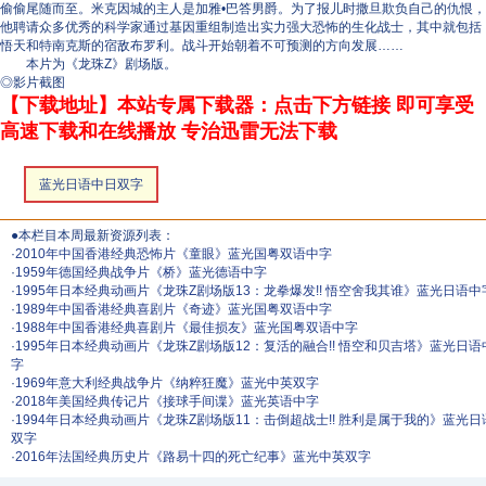
偷偷尾随而至。米克因城的主人是加雅•巴答男爵。为了报儿时撒旦欺负自己的仇恨，
他聘请众多优秀的科学家通过基因重组制造出实力强大恐怖的生化战士，其中就包括
悟天和特南克斯的宿敌布罗利。战斗开始朝着不可预测的方向发展……
本片为《龙珠Z》剧场版。
◎影片截图
【下载地址】本站专属下载器：点击下方链接 即可享受
高速下载和在线播放 专治迅雷无法下载
蓝光日语中日双字
●本栏目本周最新资源列表：
·
2010年中国香港经典恐怖片《童眼》蓝光国粤双语中字
·
1959年德国经典战争片《桥》蓝光德语中字
·
1995年日本经典动画片《龙珠Z剧场版13：龙拳爆发!! 悟空舍我其谁》蓝光日语中
·
1989年中国香港经典喜剧片《奇迹》蓝光国粤双语中字
·
1988年中国香港经典喜剧片《最佳损友》蓝光国粤双语中字
·
1995年日本经典动画片《龙珠Z剧场版12：复活的融合!! 悟空和贝吉塔》蓝光日
字
·
1969年意大利经典战争片《纳粹狂魔》蓝光中英双字
·
2018年美国经典传记片《接球手间谍》蓝光英语中字
·
1994年日本经典动画片《龙珠Z剧场版11：击倒超战士!! 胜利是属于我的》蓝光
双字
·
2016年法国经典历史片《路易十四的死亡纪事》蓝光中英双字