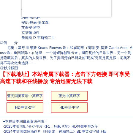
埃尔文·费利西达
迈克尔·J·格温
Linda Joy Henry
约翰·洛巴托
安妮-玛丽·奥尔森
艾蒂安·维克
克莱顿·华生
詹姆斯·D·韦斯顿二世
◎简 介
尼奥（基努·里维斯 Keanu Reeves 饰）和崔妮蒂（凯瑞-安·莫斯 Carrie-Anne M
oss 饰）重回矩阵：在这里，一个是矩阵创造出来，周而复始的日常世界，另一个则
是隐藏其后，真实的人类世界。为了弄清楚自己所处的“现实”究竟是真是假，尼奥不
得不再次做出选择……
◎影片截图
【下载地址】本站专属下载器：点击下方链接 即可享受
高速下载和在线播放 专治迅雷无法下载
蓝光国英双语中英双字
蓝光中英双字
HD中英双字
HD英语中字
●本栏目本周最新资源列表：
·
2025年美国8.7分动作片《F1：狂飙飞车》HD特效中英双字
·
2024年英国惊悚动作片《阿盖尔：神秘特工》BD中英双字修正版