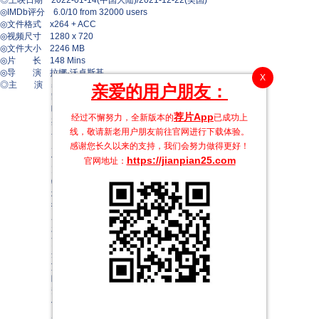
◎上映日期 2022-01-14(中国大陆)/2021-12-22(美国)
◎IMDb评分 6.0/10 from 32000 users
◎文件格式 x264 + ACC
◎视频尺寸 1280 x 720
◎文件大小 2246 MB
◎片 长 148 Mins
◎导 演 拉娜·沃卓斯基
X
◎主 演 基努·里维斯
亲爱的用户朋友：
凯瑞-安·莫斯
叶海亚·阿卜杜勒-迈丁
荐片App
经过不懈努力，全新版本的
已成功上
杰西卡·亨维克
线，敬请新老用户朋友前往官网进行下载体验。
乔纳森·格罗夫
尼尔·帕特里克·哈里斯
感谢您长久以来的支持，我们会努力做得更好！
佩丽冉卡·曹帕拉
https://jianpian25.com
官网地址：
克里斯蒂娜·里奇
特尔玛·霍普金斯
埃伦迪拉·伊瓦拉
托比·奥伍梅尔
马克思·雷迈特
布莱恩·J·史密斯
贾达·萍克·史密斯
丹尼尔·伯哈特
艾伦·霍尔曼
朗贝尔·维尔森
安德鲁·卡德威尔
伊恩·皮里
威廉·W·巴伯