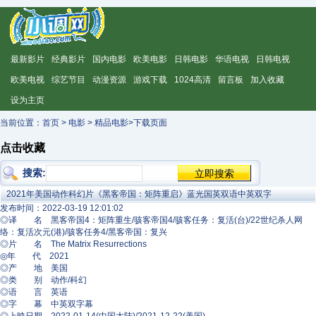
最新影片
经典影片
国内电影
欧美电影
日韩电影
华语电视
日韩电视
欧美电视
综艺节目
动漫资源
游戏下载
1024高清
留言板
加入收藏
设为主页
当前位置：
首页
>
电影
>
精品电影
>下载页面
点击收藏
搜索:
2021年美国动作科幻片《黑客帝国：矩阵重启》蓝光国英双语中英双字
发布时间：2022-03-19 12:01:02
◎译 名 黑客帝国4：矩阵重生/骇客帝国4/骇客任务：复活(台)/22世纪杀人网
络：复活次元(港)/骇客任务4/黑客帝国：复兴
◎片 名 The Matrix Resurrections
◎年 代 2021
◎产 地 美国
◎类 别 动作/科幻
◎语 言 英语
◎字 幕 中英双字幕